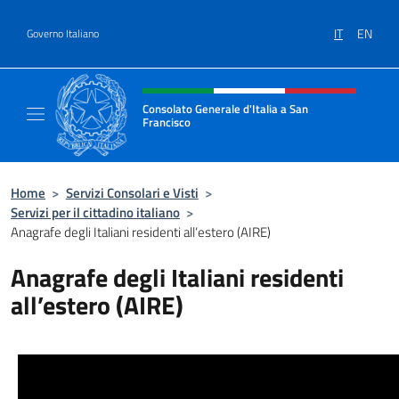
Salta al contenuto
IT
EN
Governo Italiano
Intestazione sito, social e menù
Consolato Generale d'Italia a San
Francisco
Il sito ufficiale del Consolato Generale d'Ita
Home
>
Servizi Consolari e Visti
>
Servizi per il cittadino italiano
>
Anagrafe degli Italiani residenti all’estero (AIRE)
Anagrafe degli Italiani residenti
all’estero (AIRE)