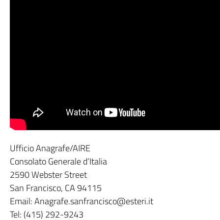
Ufficio Anagrafe/AIRE
Consolato Generale d’Italia
2590 Webster Street
San Francisco, CA 94115
Email: Anagrafe.sanfrancisco@esteri.it
Tel: (415) 292-9243