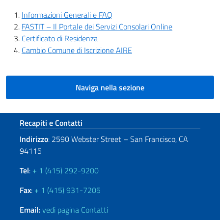
Informazioni Generali e FAQ
FASTIT – Il Portale dei Servizi Consolari Online
Certificato di Residenza
Cambio Comune di Iscrizione AIRE
Naviga nella sezione
Sezione footer
Recapiti e Contatti
Indirizzo
: 2590 Webster Street – San Francisco, CA
94115
Tel
:
+ 1 (415) 292-9200
Fax
:
+ 1 (415) 931-7205
Email:
vedi pagina Contatti