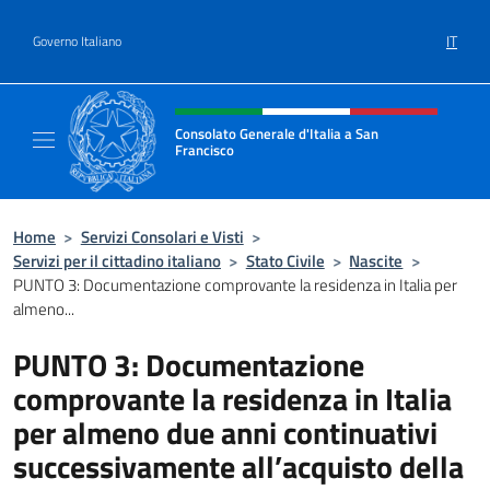
Salta al contenuto
IT
Governo Italiano
Intestazione sito, social e menù
Consolato Generale d'Italia a San
Francisco
Il sito ufficiale del Consolato Generale d'Ita
Home
>
Servizi Consolari e Visti
>
Servizi per il cittadino italiano
>
Stato Civile
>
Nascite
>
PUNTO 3: Documentazione comprovante la residenza in Italia per
almeno...
PUNTO 3: Documentazione
comprovante la residenza in Italia
per almeno due anni continuativi
successivamente all’acquisto della