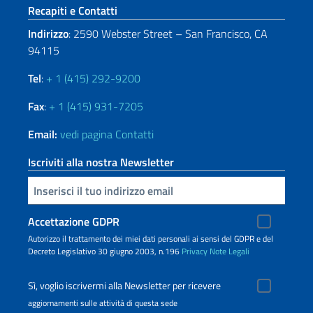
Sezione footer
Recapiti e Contatti
Indirizzo
: 2590 Webster Street – San Francisco, CA
94115
Tel
:
+ 1 (415) 292-9200
Fax
:
+ 1 (415) 931-7205
Email:
vedi pagina Contatti
Iscriviti alla nostra Newsletter
Inserisci la tua email
Accettazione GDPR
Autorizzo il trattamento dei miei dati personali ai sensi del GDPR e del
Decreto Legislativo 30 giugno 2003, n.196
Privacy
Note Legali
Sì, voglio iscrivermi alla Newsletter per ricevere
aggiornamenti sulle attività di questa sede