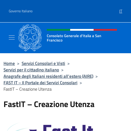
Salta al contenuto
IT
Governo Italiano
Intestazione sito, social e menù
Consolato Generale d'Italia a San
Francisco
Il sito ufficiale del Consolato Generale d'Ita
Home
>
Servizi Consolari e Visti
>
Servizi per il cittadino italiano
>
Anagrafe degli Italiani residenti all’estero (AIRE)
>
FAST IT – Il Portale dei Servizi Consolari
>
FastIT – Creazione Utenza
FastIT – Creazione Utenza