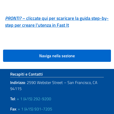
PRONTI?
– cliccate qui per scaricare la guida step-by-
step per creare l’utenza in Fast It
Naviga nella sezione
Sezione footer
Recapiti e Contatti
Indirizzo
: 2590 Webster Street – San Francisco, CA
94115
Tel
:
+ 1 (415) 292-9200
Fax
:
+ 1 (415) 931-7205