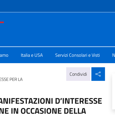
e menù
ale d'Italia a San Francisco
iamo
Italia e USA
Servizi Consolari e Visti
N
Condi
Condividi
ESSE PER LA
ANIFESTAZIONI D’INTERESSE
NE IN OCCASIONE DELLA