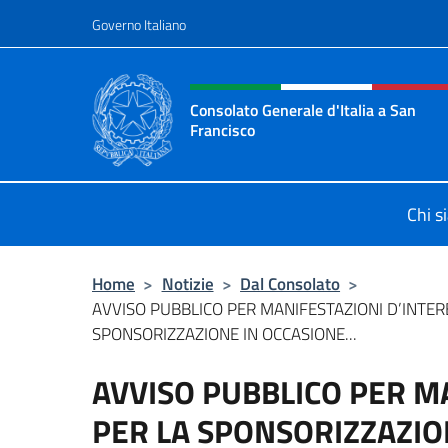
Salta al contenuto
Governo Italiano
Intestazione sito, social 
Consolato Generale d'Italia a San
Francisco
Il sito ufficiale del Consolato Gener
Chi s
Home
>
Notizie
>
Dal Consolato
>
AVVISO PUBBLICO PER MANIFESTAZIONI D’INTER
SPONSORIZZAZIONE IN OCCASIONE...
AVVISO PUBBLICO PER M
PER LA SPONSORIZZAZIO