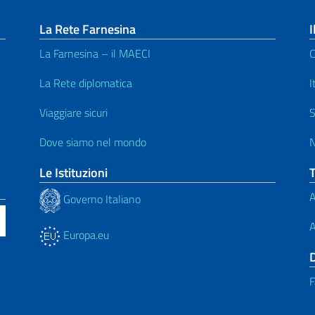
La Rete Farnesina
I
La Farnesina – il MAECI
C
La Rete diplomatica
I
Viaggiare sicuri
S
Dove siamo nel mondo
N
Le Istituzioni
A
Governo Italiano
A
Europa.eu
F