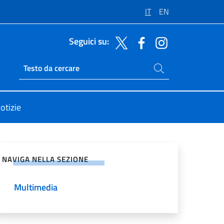
IT
EN
Seguici su:
Cerca nel sito
Ricerca sito live
otizie
vidi sui Social Network
NAVIGA NELLA SEZIONE
Multimedia