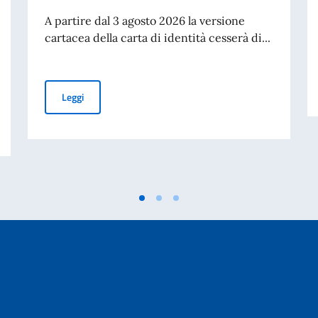
A partire dal 3 agosto 2026 la versione
cartacea della carta di identità cesserà di...
Cessazione della validità della carta d’identità cartacea 
Leggi
itata per i cittadini di età pari o superiore a 70 anni