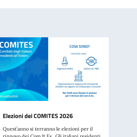
Elezioni dei COMITES 2026
CONS
PORT
Quest’anno si terranno le elezioni per il
RACC
rinnovo dei Com.It.Es.. Gli italiani residenti