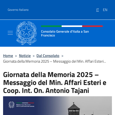
Salta al contenuto
IT
EN
Governo Italiano
Intestazione sito, social e menù
Consolato Generale d'Italia a San
Francisco
Il sito ufficiale del Consolato Generale d'Ita
Home
>
Notizie
>
Dal Consolato
>
Giornata della Memoria 2025 – Messaggio del Min. Affari Esteri...
Giornata della Memoria 2025 –
Messaggio del Min. Affari Esteri e
Coop. Int. On. Antonio Tajani