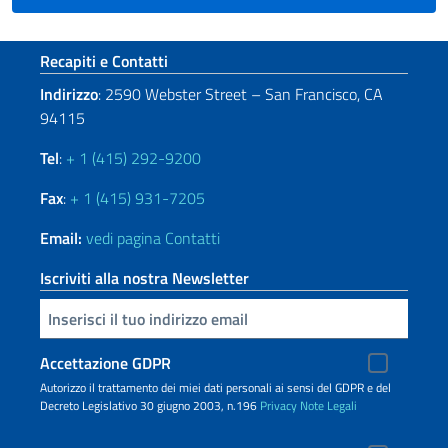
Sezione footer
Recapiti e Contatti
Indirizzo
: 2590 Webster Street – San Francisco, CA
94115
Tel
:
+ 1 (415) 292-9200
Fax
:
+ 1 (415) 931-7205
Email:
vedi pagina Contatti
Iscriviti alla nostra Newsletter
Inserisci la tua email
Accettazione GDPR
Autorizzo il trattamento dei miei dati personali ai sensi del GDPR e del
Decreto Legislativo 30 giugno 2003, n.196
Privacy
Note Legali