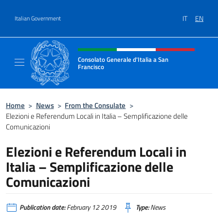
Go to content
IT
EN
Italian Government
Header, social and menu of site
Consolato Generale d'Italia a San
Francisco
Il sito ufficiale del Consolato Generale d'Ita
Home
>
News
>
From the Consulate
>
Elezioni e Referendum Locali in Italia – Semplificazione delle
Comunicazioni
Elezioni e Referendum Locali in
Italia – Semplificazione delle
Comunicazioni
Publication date:
February 12 2019
Type:
News