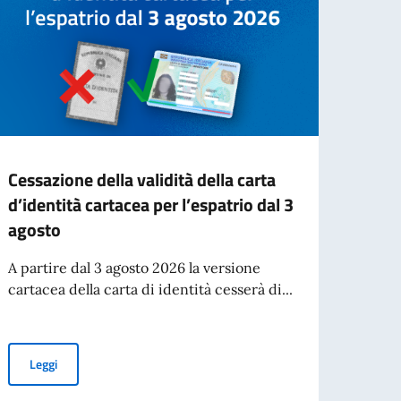
Cessazione della validità della carta
Elez
d’identità cartacea per l’espatrio dal 3
Quest’
agosto
rinnov
all’es
A partire dal 3 agosto 2026 la versione
cartacea della carta di identità cesserà di...
Leg
Cessazione della validità della carta d’identità cartacea per l’esp
Leggi
 i cittadini di età pari o superiore a 70 anni