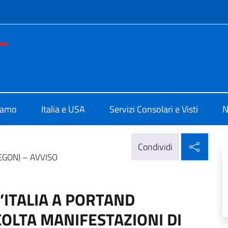
e menù
ale d'Italia a San Francisco
iamo
Italia e USA
Servizi Consolari e Visti
N
Condi
Condividi
EGON) – AVVISO
ITALIA A PORTAND
COLTA MANIFESTAZIONI DI