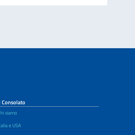
O ITALIANO NEL MONDO
l Consolato
hi siamo
talia e USA