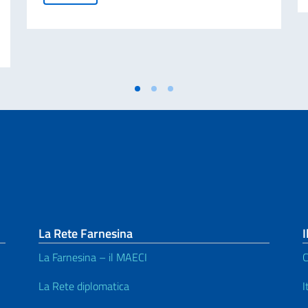
CINELLE E DELLA 25ª GIORNATA NAZIONALE DEL SACRIFICIO DEL LAVOR
La Rete Farnesina
I
La Farnesina – il MAECI
C
La Rete diplomatica
I