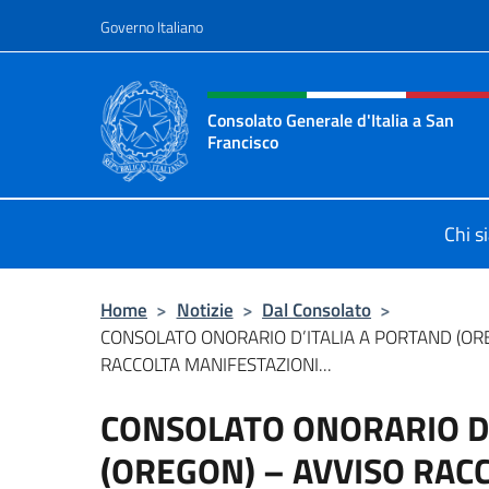
Salta al contenuto
Governo Italiano
Intestazione sito, social 
Consolato Generale d'Italia a San
Francisco
Il sito ufficiale del Consolato Gener
Chi s
Home
>
Notizie
>
Dal Consolato
>
CONSOLATO ONORARIO D’ITALIA A PORTAND (OR
RACCOLTA MANIFESTAZIONI...
CONSOLATO ONORARIO D’
(OREGON) – AVVISO RAC