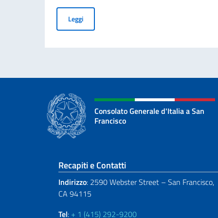
70° ANNIVERSARIO DELLA TRAGEDIA DI MAR
Leggi
Consolato Generale d'Italia a San
Francisco
Sezione footer
Recapiti e Contatti
Indirizzo
: 2590 Webster Street – San Francisco,
CA 94115
Tel
:
+ 1 (415) 292-9200