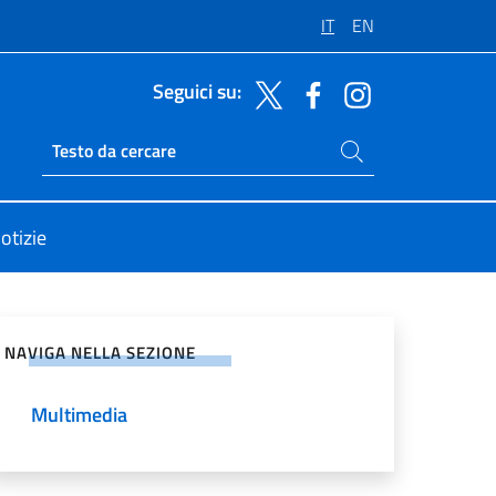
IT
EN
Seguici su:
Cerca nel sito
Ricerca sito live
otizie
vidi sui Social Network
NAVIGA NELLA SEZIONE
Multimedia