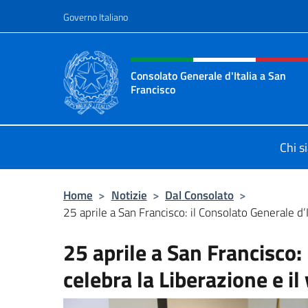
Salta al contenuto
Governo Italiano
Intestazione sito, social 
Consolato Generale d'Italia a San
Francisco
Il sito ufficiale del Consolato Gener
Chi s
Home
>
Notizie
>
Dal Consolato
>
25 aprile a San Francisco: il Consolato Generale d’It
25 aprile a San Francisco: 
celebra la Liberazione e i