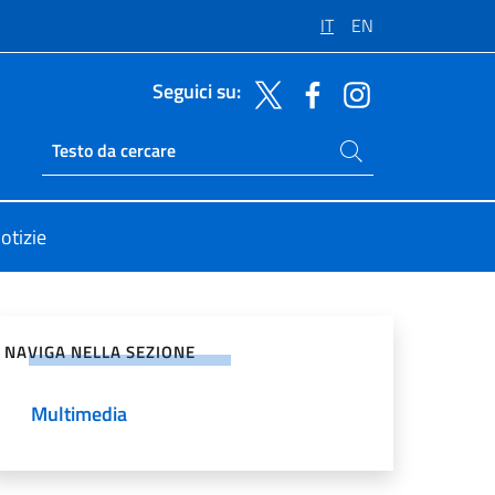
IT
EN
Seguici su:
Cerca nel sito
Ricerca sito live
otizie
vidi sui Social Network
NAVIGA NELLA SEZIONE
Multimedia