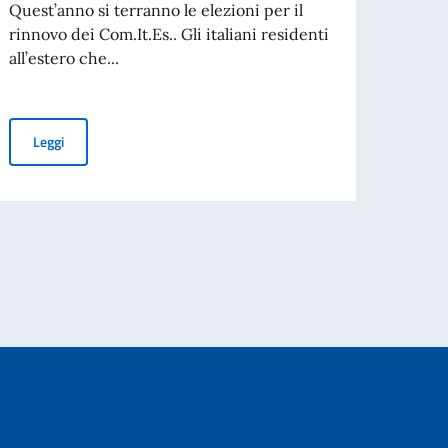
Quest’anno si terranno le elezioni per il
RACC
rinnovo dei Com.It.Es.. Gli italiani residenti
INTE
all’estero che...
Si re
d’Ita
Elezioni dei COMITES 2026
Leggi
alla n
per l’espatrio dal 3 agosto
Leg