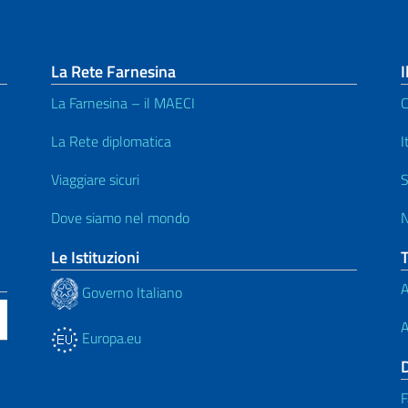
La Rete Farnesina
I
La Farnesina – il MAECI
C
La Rete diplomatica
I
Viaggiare sicuri
S
Dove siamo nel mondo
N
Le Istituzioni
A
Governo Italiano
A
Europa.eu
F