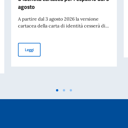
agosto
A partire dal 3 agosto 2026 la versione
cartacea della carta di identità cesserà di...
Cessazione della validità della carta d’identità cartacea 
Leggi
itata per i cittadini di età pari o superiore a 70 anni