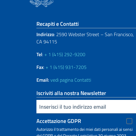
Sezione footer
Recapiti e Contatti
Indirizzo
: 2590 Webster Street – San Francisco,
CA 94115
Tel
:
+ 1 (415) 292-9200
Fax
:
+ 1 (415) 931-7205
Email:
vedi pagina Contatti
Iscriviti alla nostra Newsletter
Inserisci la tua email
Accettazione GDPR
Autorizzo il trattamento dei miei dati personali ai sensi
del GDPR e del Decreto Legislativo 30 giugno 2003,