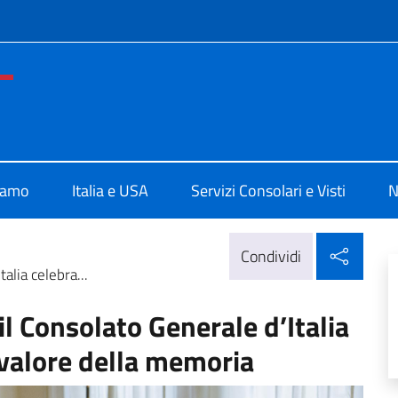
e menù
ale d'Italia a San Francisco
iamo
Italia e USA
Servizi Consolari e Visti
N
Condi
Condividi
alia celebra...
il Consolato Generale d’Italia
l valore della memoria