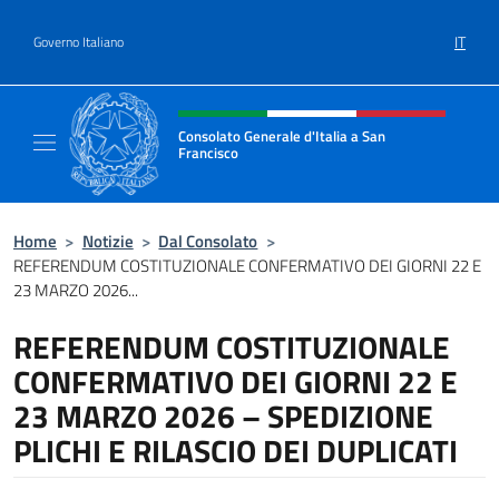
Salta al contenuto
IT
Governo Italiano
Intestazione sito, social e menù
Consolato Generale d'Italia a San
Francisco
Il sito ufficiale del Consolato Generale d'Ita
Home
>
Notizie
>
Dal Consolato
>
REFERENDUM COSTITUZIONALE CONFERMATIVO DEI GIORNI 22 E
23 MARZO 2026...
REFERENDUM COSTITUZIONALE
CONFERMATIVO DEI GIORNI 22 E
23 MARZO 2026 – SPEDIZIONE
PLICHI E RILASCIO DEI DUPLICATI