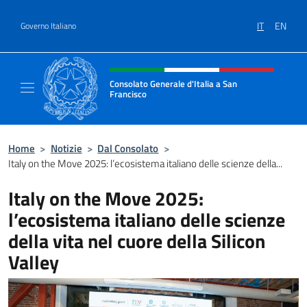
Salta al contenuto
IT
EN
Governo Italiano
Intestazione sito, social e menù
Consolato Generale d'Italia a San
Francisco
Il sito ufficiale del Consolato Generale d'Ita
Home
>
Notizie
>
Dal Consolato
>
Italy on the Move 2025: l’ecosistema italiano delle scienze della...
Italy on the Move 2025:
l’ecosistema italiano delle scienze
della vita nel cuore della Silicon
Valley