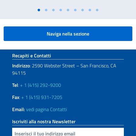
Naviga nella sezione
Sezione footer
Recapiti e Contatti
Indirizzo
: 2590 Webster Street – San Francisco, CA
94115
Tel
:
+ 1 (415) 292-9200
Fax
:
+ 1 (415) 931-7205
Email:
vedi pagina Contatti
Iscriviti alla nostra Newsletter
Inserisci la tua email