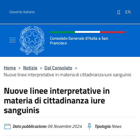
Salta al contenuto
IT
EN
Governo Italiano
Intestazione sito, social e menù
Consolato Generale d'Italia a San
Francisco
Il sito ufficiale del Consolato Generale d'Ita
Home
>
Notizie
>
Dal Consolato
>
Nuove linee interpretative in materia di cittadinanza iure sanguinis
Nuove linee interpretative in
materia di cittadinanza iure
sanguinis
Data pubblicazione:
06 Novembre 2024
Tipologia:
News