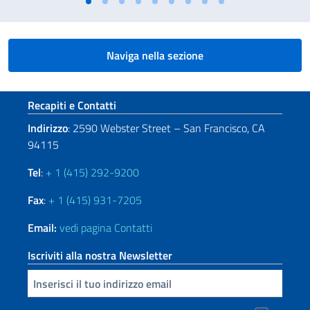
Naviga nella sezione
Sezione footer
Recapiti e Contatti
Indirizzo
: 2590 Webster Street – San Francisco, CA
94115
Tel
:
+ 1 (415) 292-9200
Fax
:
+ 1 (415) 931-7205
Email:
vedi pagina Contatti
Iscriviti alla nostra Newsletter
Inserisci la tua email