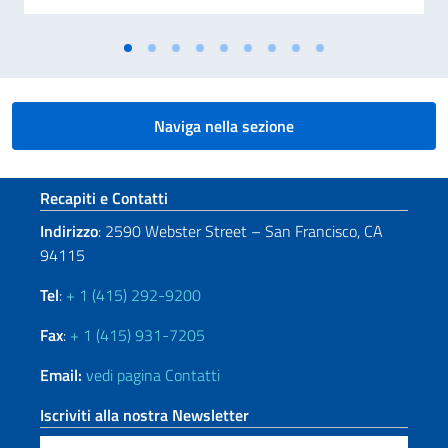
Naviga nella sezione
Sezione footer
Recapiti e Contatti
Indirizzo
: 2590 Webster Street – San Francisco, CA
94115
Tel
:
+ 1 (415) 292-9200
Fax
:
+ 1 (415) 931-7205
Email:
vedi pagina Contatti
Iscriviti alla nostra Newsletter