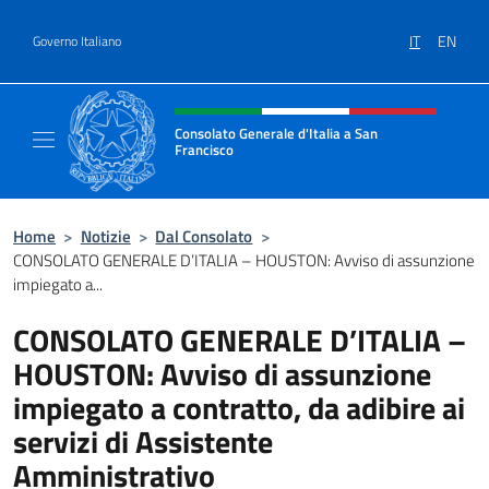
Salta al contenuto
IT
EN
Governo Italiano
Intestazione sito, social e menù
Consolato Generale d'Italia a San
Francisco
Il sito ufficiale del Consolato Generale d'Ita
Home
>
Notizie
>
Dal Consolato
>
CONSOLATO GENERALE D’ITALIA – HOUSTON: Avviso di assunzione
impiegato a...
CONSOLATO GENERALE D’ITALIA –
HOUSTON: Avviso di assunzione
impiegato a contratto, da adibire ai
servizi di Assistente
Amministrativo