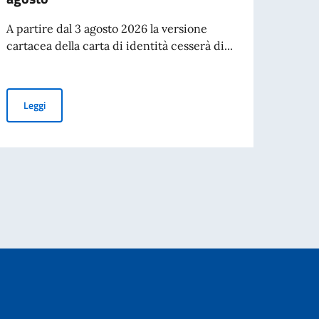
rinnov
all’es
A partire dal 3 agosto 2026 la versione
cartacea della carta di identità cesserà di...
Leg
Cessazione della validità della carta d’identità cartacea per l’esp
Leggi
 i cittadini di età pari o superiore a 70 anni
O ITALIANO NEL MONDO