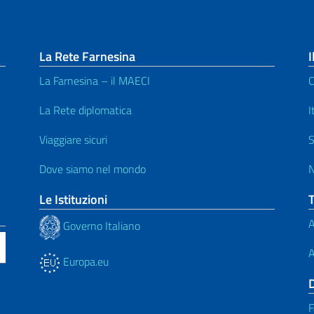
La Rete Farnesina
I
La Farnesina – il MAECI
C
La Rete diplomatica
I
Viaggiare sicuri
S
Dove siamo nel mondo
N
Le Istituzioni
A
Governo Italiano
A
Europa.eu
F