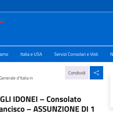
e menù
ale d'Italia a San Francisco
iamo
Italia e USA
Servizi Consolari e Visti
N
Condi
Condividi
nerale d’Italia in
LI IDONEI – Consolato
Francisco – ASSUNZIONE DI 1