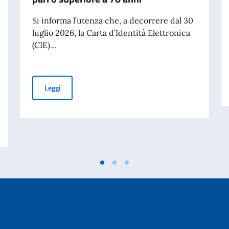
Si informa l’utenza che, a decorrere dal 30
luglio 2026, la Carta d’Identità Elettronica
(CIE)...
Carte d’Identità Elettroniche (CIE): validità illimitata per
Leggi
CINELLE E DELLA 25ª GIORNATA NAZIONALE DEL SACRIFICIO DEL LAVOR