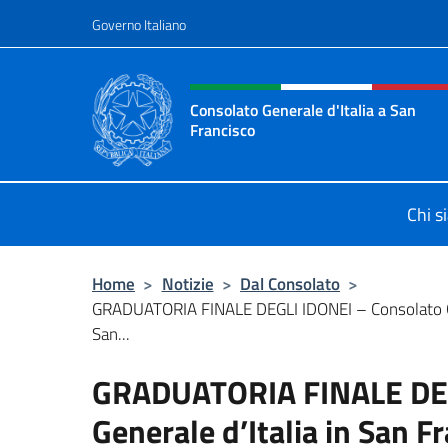
Salta al contenuto
Governo Italiano
Intestazione sito, social 
Consolato Generale d'Italia a San
Francisco
Il sito ufficiale del Consolato Gener
Chi s
Home
>
Notizie
>
Dal Consolato
>
GRADUATORIA FINALE DEGLI IDONEI – Consolato Ge
San...
GRADUATORIA FINALE DEG
Generale d’Italia in San 