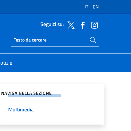
IT
EN
Seguici su:
Cerca nel sito
Ricerca sito live
otizie
vidi sui Social Network
NAVIGA NELLA SEZIONE
Multimedia