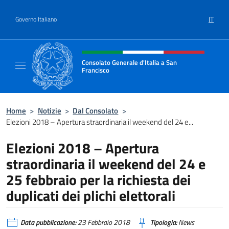
Salta al contenuto
IT
Governo Italiano
Intestazione sito, social e menù
Consolato Generale d'Italia a San
Francisco
Il sito ufficiale del Consolato Generale d'Ita
Home
>
Notizie
>
Dal Consolato
>
Elezioni 2018 – Apertura straordinaria il weekend del 24 e...
Elezioni 2018 – Apertura
straordinaria il weekend del 24 e
25 febbraio per la richiesta dei
duplicati dei plichi elettorali
Data pubblicazione:
23 Febbraio 2018
Tipologia:
News