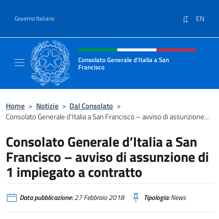
Salta al contenuto
IT
EN
Governo Italiano
Intestazione sito, social e menù
Consolato Generale d'Italia a San
Francisco
Il sito ufficiale del Consolato Generale d'Ita
Home
>
Notizie
>
Dal Consolato
>
Consolato Generale d’Italia a San Francisco – avviso di assunzione...
Consolato Generale d’Italia a San
Francisco – avviso di assunzione di
1 impiegato a contratto
Data pubblicazione:
27 Febbraio 2018
Tipologia:
News