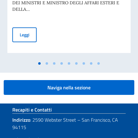
DEI MINISTRI E MINISTRO DEGLI AFFARI ESTERI E
DELLA...
70° ANNIVERSARIO DELLA TRAGEDIA DI MARCINELLE E D
Leggi
Naviga nella sezione
Sezione footer
Recapiti e Contatti
Indirizzo
: 2590 Webster Street – San Francisco, CA
94115