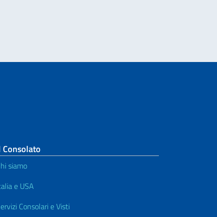
O ITALIANO NEL MONDO
l Consolato
hi siamo
talia e USA
ervizi Consolari e Visti