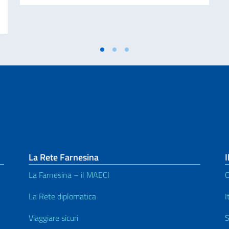
CINELLE E DELLA 25ª GIORNATA NAZIONALE DEL SACRIFICIO DEL LAVOR
La Rete Farnesina
I
La Farnesina – il MAECI
C
La Rete diplomatica
I
Viaggiare sicuri
S