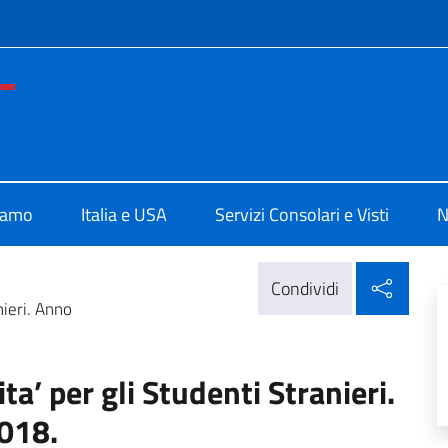
e menù
ale d'Italia a San Francisco
iamo
Italia e USA
Servizi Consolari e Visti
N
Condi
Condividi
nieri. Anno
a’ per gli Studenti Stranieri.
018.