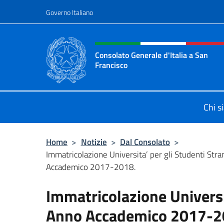
Salta al contenuto
Governo Italiano
Intestazione sito, social 
Consolato Generale d'Italia a San
Francisco
Il sito ufficiale del Consolato Gener
Chi s
Home
>
Notizie
>
Dal Consolato
>
Immatricolazione Universita’ per gli Studenti Stra
Accademico 2017-2018.
Immatricolazione Universit
Anno Accademico 2017-2