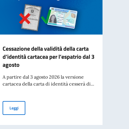
Cessazione della validità della carta
Elez
d’identità cartacea per l’espatrio dal 3
Quest’
agosto
rinnov
all’es
A partire dal 3 agosto 2026 la versione
cartacea della carta di identità cesserà di...
Leg
Cessazione della validità della carta d’identità cartacea per l’esp
Leggi
 i cittadini di età pari o superiore a 70 anni