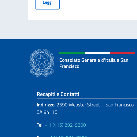
70° ANNIVERSARIO DELLA TRAGEDIA DI MAR
Leggi
Consolato Generale d'Italia a San
Francisco
Sezione footer
Recapiti e Contatti
Indirizzo
: 2590 Webster Street – San Francisco,
CA 94115
Tel
:
+ 1 (415) 292-9200