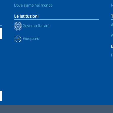
Dove siamo nel mondo
N
Le Istituzioni
A
Governo Italiano
A
Europa.eu
F