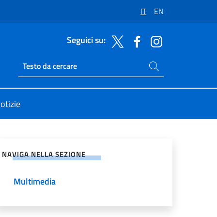
IT
EN
Seguici su:
Cerca nel sito
Ricerca sito live
otizie
vidi sui Social Network
NAVIGA NELLA SEZIONE
Multimedia