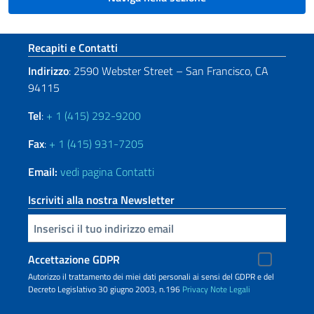
Sezione footer
Recapiti e Contatti
Indirizzo
: 2590 Webster Street – San Francisco, CA
94115
Tel
:
+ 1 (415) 292-9200
Fax
:
+ 1 (415) 931-7205
Email:
vedi pagina Contatti
Iscriviti alla nostra Newsletter
Inserisci la tua email
Accettazione GDPR
Autorizzo il trattamento dei miei dati personali ai sensi del GDPR e del
Decreto Legislativo 30 giugno 2003, n.196
Privacy
Note Legali