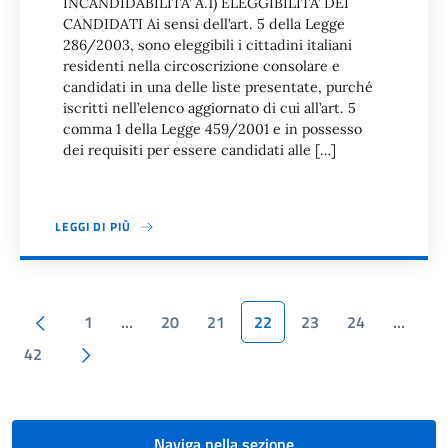
INCANDIDABILITA’ A.1) ELEGGIBILITA’ DEI
CANDIDATI Ai sensi dell’art. 5 della Legge
286/2003, sono eleggibili i cittadini italiani
residenti nella circoscrizione consolare e
candidati in una delle liste presentate, purché
iscritti nell’elenco aggiornato di cui all’art. 5
comma 1 della Legge 459/2001 e in possesso
dei requisiti per essere candidati alle […]
LEGGI DI PIÙ
Paginazione
Pagina precedente
1
…
20
21
22
23
24
…
Pagina successiva
42
Naviga nella sezione