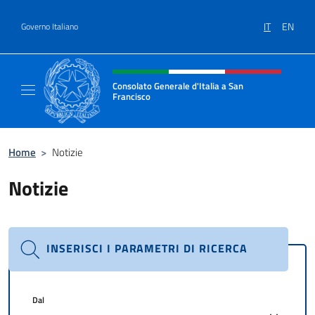
Salta al contenuto
IT
EN
Governo Italiano
Intestazione sito, social e menù
Consolato Generale d'Italia a San
Francisco
Il sito ufficiale del Consolato Generale d'Ita
Home
>
Notizie
Notizie
INSERISCI I PARAMETRI DI RICERCA
Dal