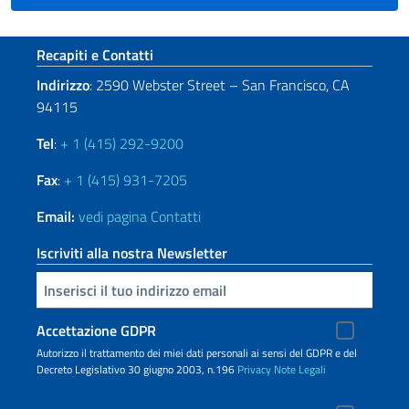
Sezione footer
Recapiti e Contatti
Indirizzo
: 2590 Webster Street – San Francisco, CA
94115
Tel
:
+ 1 (415) 292-9200
Fax
:
+ 1 (415) 931-7205
Email:
vedi pagina Contatti
Iscriviti alla nostra Newsletter
Inserisci la tua email
Accettazione GDPR
Autorizzo il trattamento dei miei dati personali ai sensi del GDPR e del
Decreto Legislativo 30 giugno 2003, n.196
Privacy
Note Legali