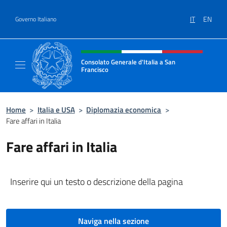
Salta al contenuto
IT
EN
Governo Italiano
Intestazione sito, social e menù
Consolato Generale d'Italia a San
Francisco
Il sito ufficiale del Consolato Generale d'Ita
Home
>
Italia e USA
>
Diplomazia economica
>
Fare affari in Italia
Fare affari in Italia
Inserire qui un testo o descrizione della pagina
Naviga nella sezione