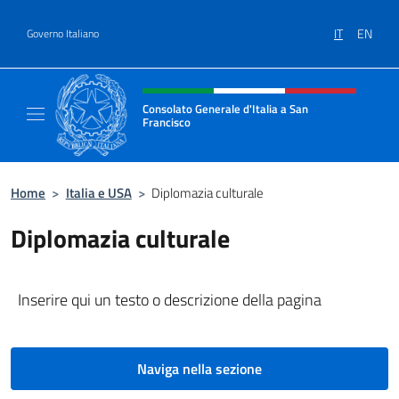
Salta al contenuto
IT
EN
Governo Italiano
Intestazione sito, social e menù
Consolato Generale d'Italia a San
Francisco
Il sito ufficiale del Consolato Generale d'Ita
Home
>
Italia e USA
>
Diplomazia culturale
Diplomazia culturale
Inserire qui un testo o descrizione della pagina
Naviga nella sezione