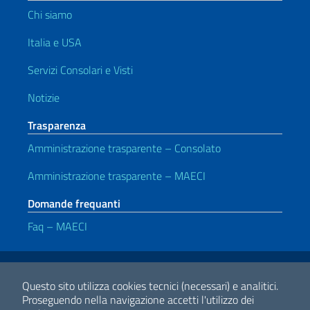
Chi siamo
Italia e USA
Servizi Consolari e Visti
Notizie
Trasparenza
Amministrazione trasparente – Consolato
Amministrazione trasparente – MAECI
Domande frequanti
Faq – MAECI
Link Utili
Note legali
Privacy e cookie policy
Dichiarazione di accessibilità
Questo sito utilizza cookies tecnici (necessari) e analitici.
Proseguendo nella navigazione accetti l'utilizzo dei