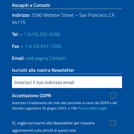
Sezione footer
Recapiti e Contatti
Indirizzo
: 2590 Webster Street – San Francisco, CA
94115
Tel
:
+ 1 (415) 292-9200
Fax
:
+ 1 (415) 931-7205
Email:
vedi pagina Contatti
Iscriviti alla nostra Newsletter
Inserisci la tua email
Accettazione GDPR
Autorizzo il trattamento dei miei dati personali ai sensi del GDPR e del
Decreto Legislativo 30 giugno 2003, n.196
Privacy
Note Legali
Sì, voglio iscrivermi alla Newsletter per ricevere
aggiornamenti sulle attività di questa sede