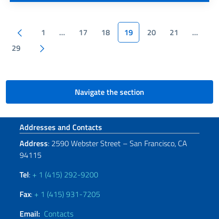
Pagination
Previous page
1
…
17
18
19
20
21
…
Next page
29
Navigate the section
Footer section
Addresses and Contacts
Address
: 2590 Webster Street – San Francisco, CA
94115
Tel
:
+ 1 (415) 292-9200
Fax
:
+ 1 (415) 931-7205
Email:
Contacts