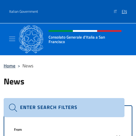
Go to content
IT
EN
Italian Government
Header, social and menu of site
Consolato Generale d'Italia a San
Francisco
Il sito ufficiale del Consolato Generale d'Ita
Home
>
News
News
ENTER SEARCH FILTERS
From