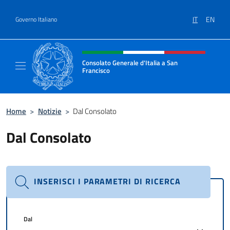
Salta al contenuto
IT
EN
Governo Italiano
Intestazione sito, social e menù
Consolato Generale d'Italia a San
Francisco
Il sito ufficiale del Consolato Generale d'Ita
Home
>
Notizie
>
Dal Consolato
Dal Consolato
INSERISCI I PARAMETRI DI RICERCA
Dal