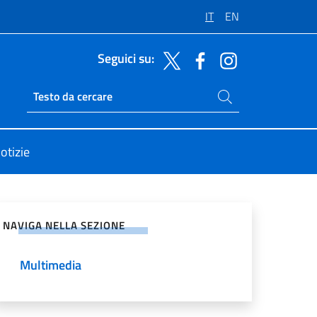
IT
EN
Seguici su:
Cerca nel sito
Ricerca sito live
otizie
vidi sui Social Network
NAVIGA NELLA SEZIONE
Multimedia