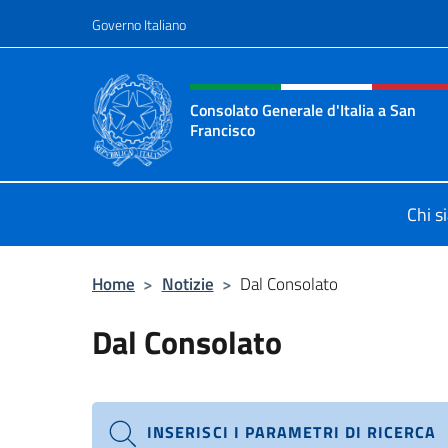
Salta al contenuto
Governo Italiano
Intestazione sito, social 
Consolato Generale d'Italia a San
Francisco
Il sito ufficiale del Consolato Gener
Chi s
Home
>
Notizie
>
Dal Consolato
Dal Consolato
INSERISCI I PARAMETRI DI RICERCA