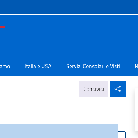
e menù
ale d'Italia a San Francisco
iamo
Italia e USA
Servizi Consolari e Visti
N
Condi
Condividi