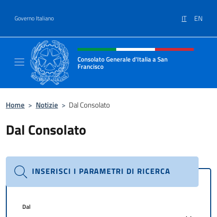
Salta al contenuto
IT
EN
Governo Italiano
Intestazione sito, social e menù
Consolato Generale d'Italia a San
Francisco
Il sito ufficiale del Consolato Generale d'Ita
Home
>
Notizie
>
Dal Consolato
Dal Consolato
INSERISCI I PARAMETRI DI RICERCA
Dal