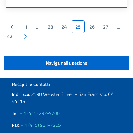
Paginazione
Pagina precedente
1
…
23
24
25
26
27
…
Pagina successiva
42
Naviga nella sezione
Sezione footer
Recapiti e Contatti
Indirizzo
: 2590 Webster Street – San Francisco, CA
94115
Tel
:
+ 1 (415) 292-9200
Fax
:
+ 1 (415) 931-7205